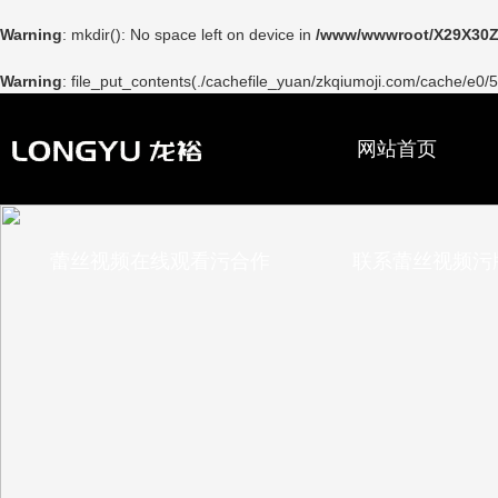
Warning
: mkdir(): No space left on device in
/www/wwwroot/X29X30Z
Warning
: file_put_contents(./cachefile_yuan/zkqiumoji.com/cache/e0/5
网站首页
蕾丝视频在线观看污合作
联系蕾丝视频污