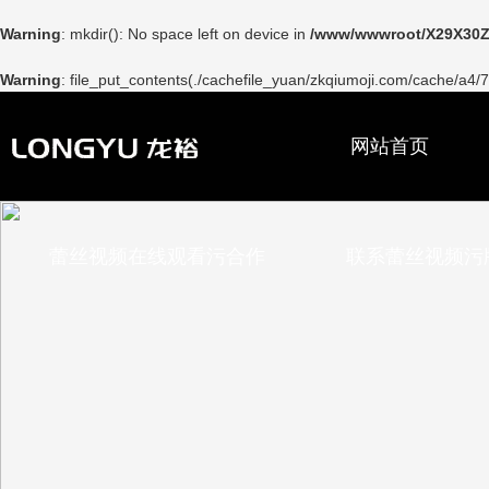
Warning
: mkdir(): No space left on device in
/www/wwwroot/X29X30Z
Warning
: file_put_contents(./cachefile_yuan/zkqiumoji.com/cache/a4/7
网站首页
蕾丝视频在线观看污合作
联系蕾丝视频污