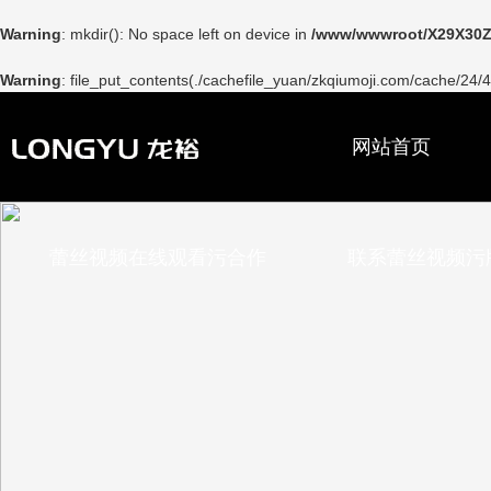
Warning
: mkdir(): No space left on device in
/www/wwwroot/X29X30Z
Warning
: file_put_contents(./cachefile_yuan/zkqiumoji.com/cache/24/4
网站首页
蕾丝视频在线观看污合作
联系蕾丝视频污