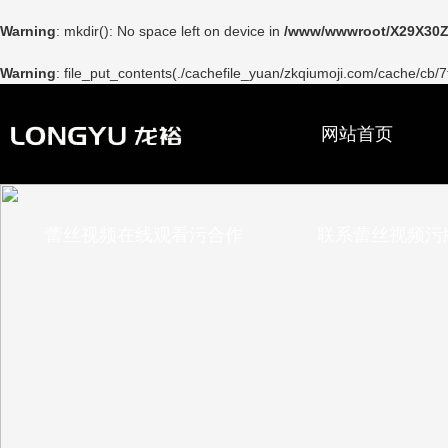
Warning
: mkdir(): No space left on device in
/www/wwwroot/X29X30Z
Warning
: file_put_contents(./cachefile_yuan/zkqiumoji.com/cache/cb/7f
网站首页
蕾丝视频在线观看污合作
联系蕾丝视频污